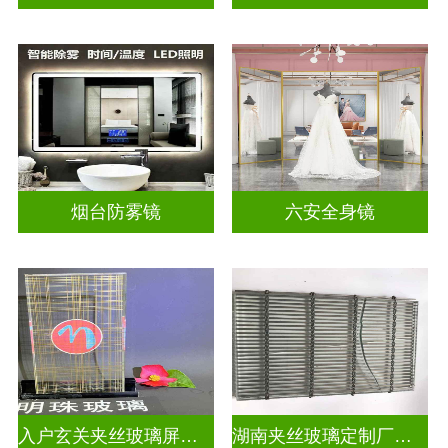
烟台防雾镜
六安全身镜
入户玄关夹丝玻璃屏风好不好
湖南夹丝玻璃定制厂家地址