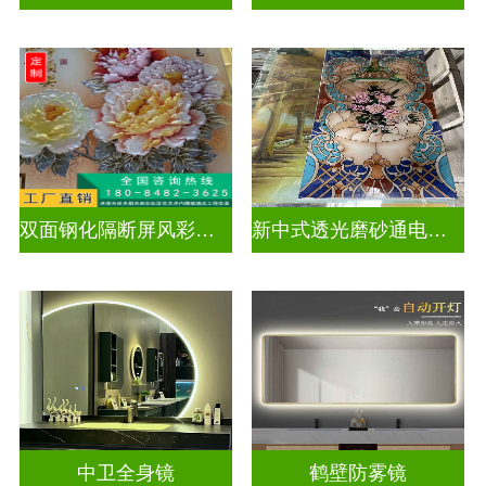
双面钢化隔断屏风彩绘深雕浮雕玻璃
新中式透光磨砂通电深雕浮雕玻璃
中卫全身镜
鹤壁防雾镜