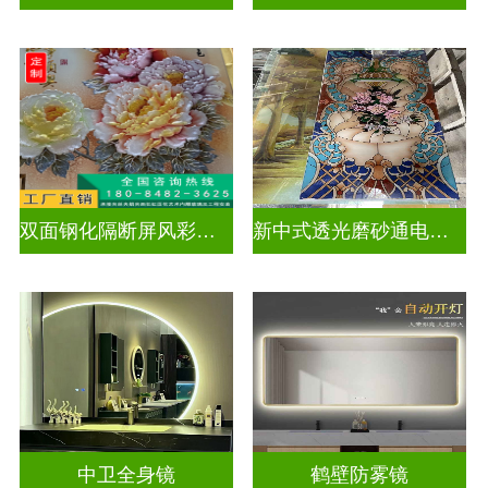
双面钢化隔断屏风彩绘深雕浮雕玻璃
新中式透光磨砂通电深雕浮雕玻璃
中卫全身镜
鹤壁防雾镜