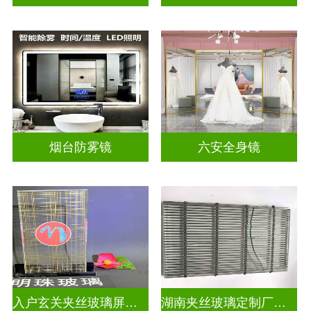
烟台防雾镜
六安全身镜
入户玄关夹丝玻璃屏风好不好
湖南夹丝玻璃定制厂家地址