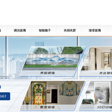
璃
调光玻璃
智能镜子
夹绢夹胶
渐变玻璃