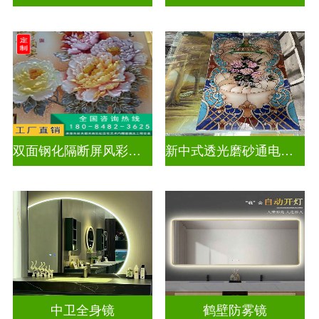
双面钢化隔断屏风彩绘深雕浮雕玻璃
新中式透光磨砂通电深雕浮雕玻璃
中卫全身镜
鹤壁防雾镜