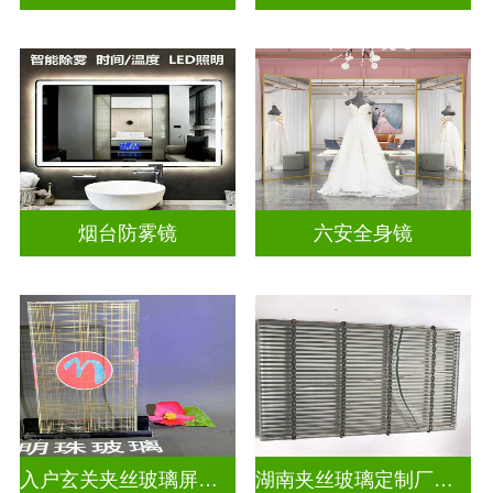
烟台防雾镜
六安全身镜
入户玄关夹丝玻璃屏风好不好
湖南夹丝玻璃定制厂家地址