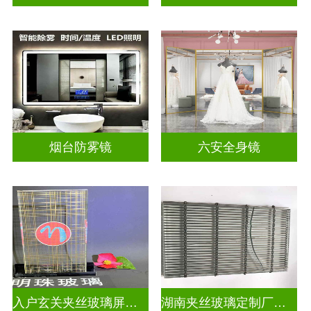
烟台防雾镜
六安全身镜
入户玄关夹丝玻璃屏风好不好
湖南夹丝玻璃定制厂家地址