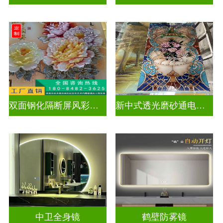
双面钢化隔断屏风彩绘深雕浮雕玻璃
新中式透光磨砂通电深雕浮雕玻璃
中卫全身镜
鹤壁防雾镜