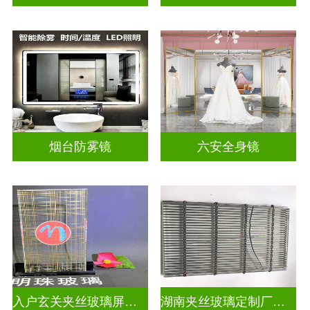
烟台防雾镜
六安全身镜
入户玄关夹丝玻璃屏风好不好
湖南夹丝玻璃定制厂家地址