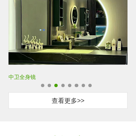
中卫全身镜
鹤
查看更多>>