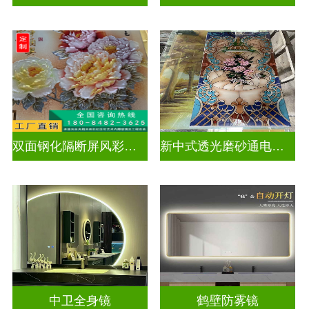
双面钢化隔断屏风彩绘深雕浮雕玻璃
新中式透光磨砂通电深雕浮雕玻璃
中卫全身镜
鹤壁防雾镜