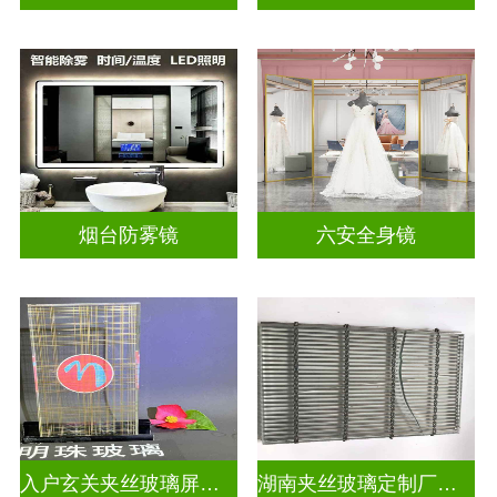
烟台防雾镜
六安全身镜
入户玄关夹丝玻璃屏风好不好
湖南夹丝玻璃定制厂家地址