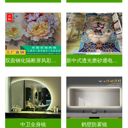
双面钢化隔断屏风彩绘深雕浮雕玻璃
新中式透光磨砂通电深雕浮雕玻璃
中卫全身镜
鹤壁防雾镜