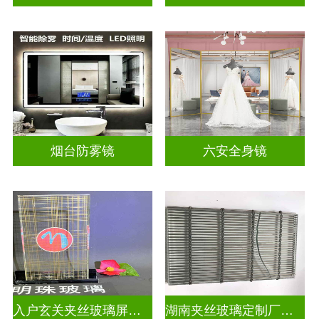
烟台防雾镜
六安全身镜
入户玄关夹丝玻璃屏风好不好
湖南夹丝玻璃定制厂家地址