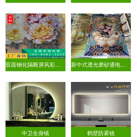
双面钢化隔断屏风彩绘深雕浮雕玻璃
新中式透光磨砂通电深雕浮雕玻璃
中卫全身镜
鹤壁防雾镜